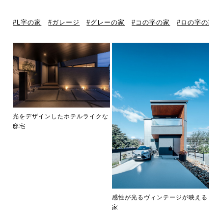
L字の家
ガレージ
グレーの家
コの字の家
ロの字の家
光をデザインしたホテルライクな
邸宅
感性が光るヴィンテージが映える
家