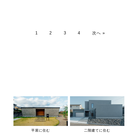
1
2
3
4
次へ »
平屋に住む
二階建てに住む