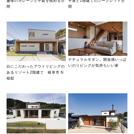
平屋と2階建てのシークレット空
趣味のガレージと中庭を眺める空
間
間
ナチュラルモダン。開放感いっぱ
いのリビングが気持ちいい家
白にこだわったアウトリビングの
あるリゾート2階建て 岐阜市 N
様邸