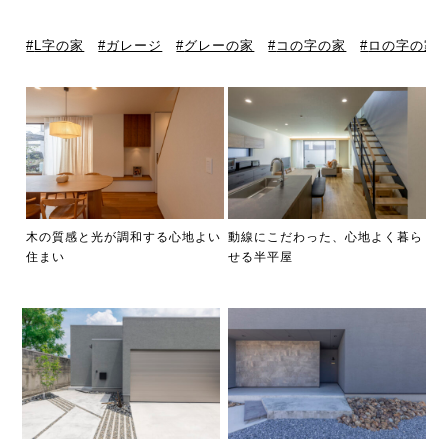
L字の家
ガレージ
グレーの家
コの字の家
ロの字の家
木の質感と光が調和する心地よい
動線にこだわった、心地よく暮ら
住まい
せる半平屋