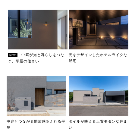
中庭が光と暮らしをつな
光をデザインしたホテルライクな
NEW
邸宅
ぐ、平屋の住まい
中庭とつながる開放感あふれる平
タイルが映える上質モダンな住ま
屋
い