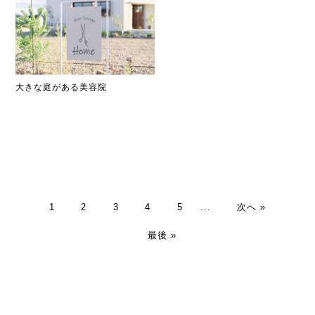
大きな庭がある美容院
1
2
3
4
5
...
次へ »
最後 »