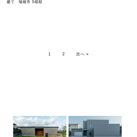
建て 瑞穂市 S様邸
1
2
次へ »