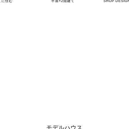
てに住む
平屋+2階建て
SHOP DES
モデルハウス