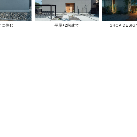
てに住む
平屋+2階建て
SHOP DES