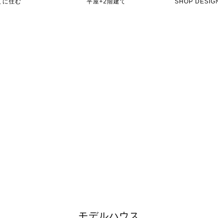
てに住む
平屋+2階建て
SHOP DES
モデルハウス