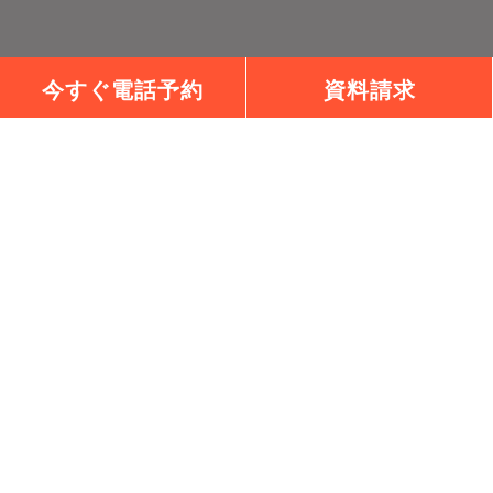
今すぐ電話予約
資料請求
チェックハウスプラス高松は、チェックハウスプラスの正
規加盟店です。