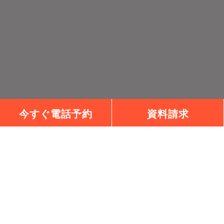
今すぐ電話予約
資料請求
チェックハウスプラス高松は、チェックハウスプラスの正
規加盟店です。