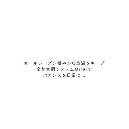
オールシーズン穏やかな室温をキープ
全館空調システムMiraiで
バカンスを日常に…